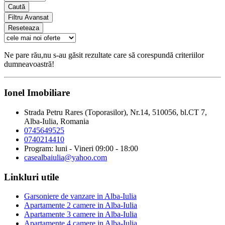
Caută
Filtru Avansat
Reseteaza
Ne pare rău,nu s-au găsit rezultate care să corespundă criteriilor
dumneavoastră!
Ionel Imobiliare
Strada Petru Rares (Toporasilor), Nr.14, 510056, bl.CT 7,
Alba-Iulia, Romania
0745649525
0740214410
Program: luni - Vineri 09:00 - 18:00
casealbaiulia@yahoo.com
Linkluri utile
Garsoniere de vanzare in Alba-Iulia
Apartamente 2 camere in Alba-Iulia
Apartamente 3 camere in Alba-Iulia
Apartamente 4 camere in Alba-Iulia