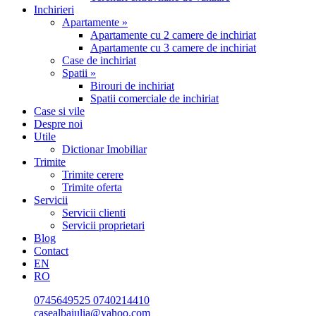
Inchirieri
Apartamente »
Apartamente cu 2 camere de inchiriat
Apartamente cu 3 camere de inchiriat
Case de inchiriat
Spatii »
Birouri de inchiriat
Spatii comerciale de inchiriat
Case si vile
Despre noi
Utile
Dictionar Imobiliar
Trimite
Trimite cerere
Trimite oferta
Servicii
Servicii clienti
Servicii proprietari
Blog
Contact
EN
RO
0745649525
0740214410
casealbaiulia@yahoo.com