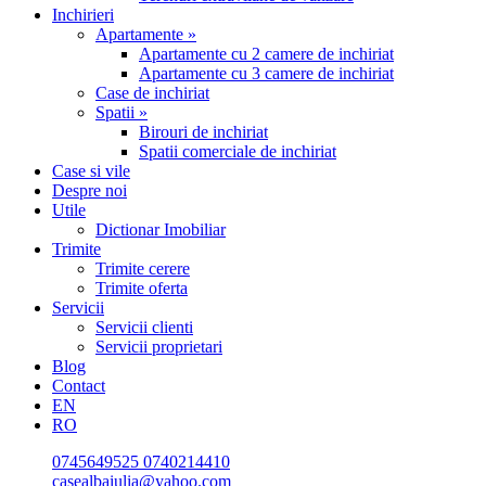
Inchirieri
Apartamente »
Apartamente cu 2 camere de inchiriat
Apartamente cu 3 camere de inchiriat
Case de inchiriat
Spatii »
Birouri de inchiriat
Spatii comerciale de inchiriat
Case si vile
Despre noi
Utile
Dictionar Imobiliar
Trimite
Trimite cerere
Trimite oferta
Servicii
Servicii clienti
Servicii proprietari
Blog
Contact
EN
RO
0745649525
0740214410
casealbaiulia@yahoo.com