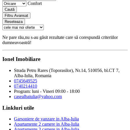
Confort
Caută
Filtru Avansat
Reseteaza
Ne pare rău,nu s-au găsit rezultate care să corespundă criteriilor
dumneavoastră!
Ionel Imobiliare
Strada Petru Rares (Toporasilor), Nr.14, 510056, bl.CT 7,
Alba-Iulia, Romania
0745649525
0740214410
Program: luni - Vineri 09:00 - 18:00
casealbaiulia@yahoo.com
Linkluri utile
Garsoniere de vanzare in Alba-Iulia
Apartamente 2 camere in Alba-Iulia
Apartamente 3 camere in Alba-Iulia