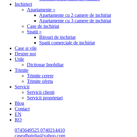
Inchirieri
Apartamente »
Apartamente cu 2 camere de inchiriat
Apartamente cu 3 camere de inchiriat
Case de inchiriat
Spatii »
Birouri de inchiriat
Spatii comerciale de inchiriat
Case si vile
Despre noi
Utile
Dictionar Imobiliar
Trimite
Trimite cerere
Trimite oferta
Servicii
Servicii clienti
Servicii proprietari
Blog
Contact
EN
RO
0745649525
0740214410
casealbaiulia@yahoo.com