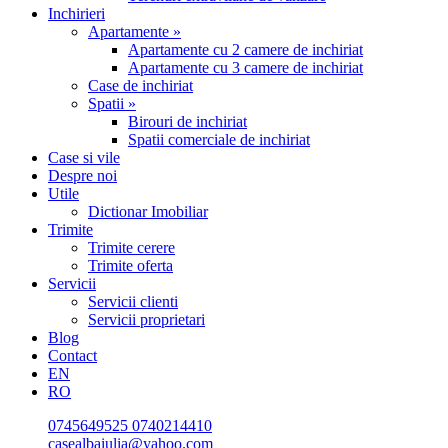
Inchirieri
Apartamente »
Apartamente cu 2 camere de inchiriat
Apartamente cu 3 camere de inchiriat
Case de inchiriat
Spatii »
Birouri de inchiriat
Spatii comerciale de inchiriat
Case si vile
Despre noi
Utile
Dictionar Imobiliar
Trimite
Trimite cerere
Trimite oferta
Servicii
Servicii clienti
Servicii proprietari
Blog
Contact
EN
RO
0745649525
0740214410
casealbaiulia@yahoo.com