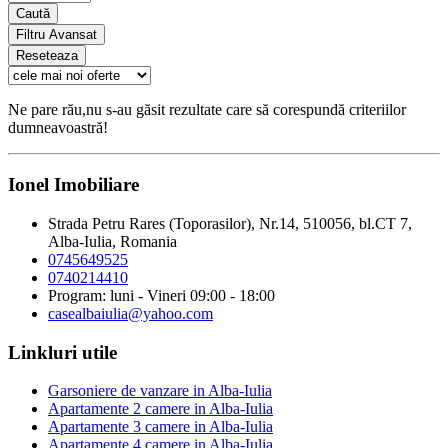
Caută
Filtru Avansat
Reseteaza
Ne pare rău,nu s-au găsit rezultate care să corespundă criteriilor
dumneavoastră!
Ionel Imobiliare
Strada Petru Rares (Toporasilor), Nr.14, 510056, bl.CT 7,
Alba-Iulia, Romania
0745649525
0740214410
Program: luni - Vineri 09:00 - 18:00
casealbaiulia@yahoo.com
Linkluri utile
Garsoniere de vanzare in Alba-Iulia
Apartamente 2 camere in Alba-Iulia
Apartamente 3 camere in Alba-Iulia
Apartamente 4 camere in Alba-Iulia