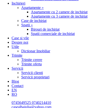
Inchirieri
Apartamente »
Apartamente cu 2 camere de inchiriat
Apartamente cu 3 camere de inchiriat
Case de inchiriat
Spatii »
Birouri de inchiriat
Spatii comerciale de inchiriat
Case si vile
Despre noi
Utile
Dictionar Imobiliar
Trimite
Trimite cerere
Trimite oferta
Servicii
Servicii clienti
Servicii proprietari
Blog
Contact
EN
RO
0745649525
0740214410
casealbaiulia@yahoo.com