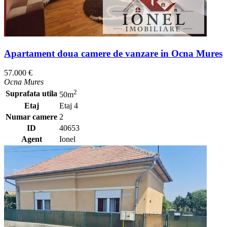
Apartament doua camere de vanzare in Ocna Mures
57.000 €
Ocna Mures
2
Suprafata utila
50m
Etaj
Etaj 4
Numar camere
2
ID
40653
Agent
Ionel