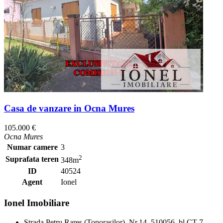
Casa de vanzare in Ocna Mures
105.000 €
Ocna Mures
Numar camere
3
2
Suprafata teren
348m
ID
40524
Agent
Ionel
Ionel Imobiliare
Strada Petru Rares (Toporasilor), Nr.14, 510056, bl.CT 7,