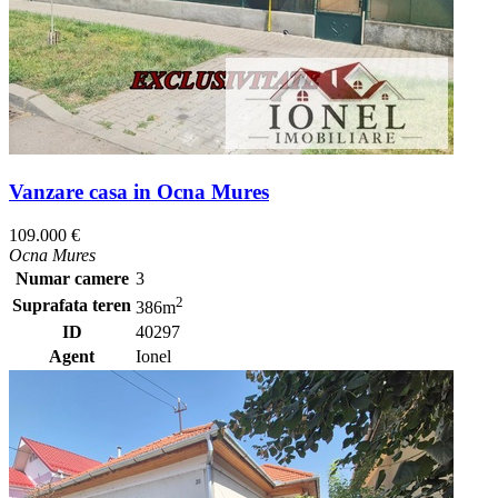
Vanzare casa in Ocna Mures
109.000 €
Ocna Mures
Numar camere
3
2
Suprafata teren
386m
ID
40297
Agent
Ionel