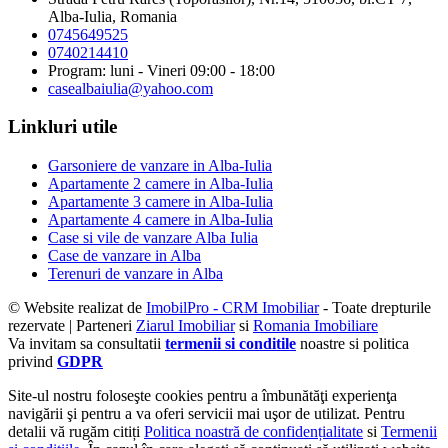
Alba-Iulia, Romania
0745649525
0740214410
Program: luni - Vineri 09:00 - 18:00
casealbaiulia@yahoo.com
Linkluri utile
Garsoniere de vanzare in Alba-Iulia
Apartamente 2 camere in Alba-Iulia
Apartamente 3 camere in Alba-Iulia
Apartamente 4 camere in Alba-Iulia
Case si vile de vanzare Alba Iulia
Case de vanzare in Alba
Terenuri de vanzare in Alba
© Website realizat de
ImobilPro - CRM Imobiliar
- Toate drepturile
rezervate | Parteneri
Ziarul Imobiliar
si
Romania Imobiliare
Va invitam sa consultatii
termenii si conditile
noastre si politica
privind
GDPR
Site-ul nostru foloseşte cookies pentru a îmbunătăţi experienţa
navigării şi pentru a va oferi servicii mai uşor de utilizat. Pentru
detalii vă rugăm citiți
Politica noastră de confidențialitate
si
Termenii