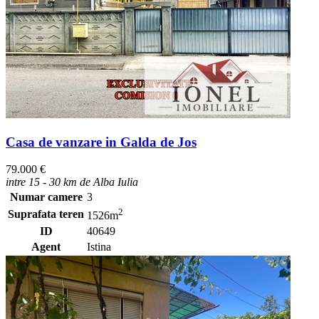
Casa de vanzare in Galda de Jos
79.000 €
intre 15 - 30 km de Alba Iulia
Numar camere
3
2
Suprafata teren
1526m
ID
40649
Agent
Istina