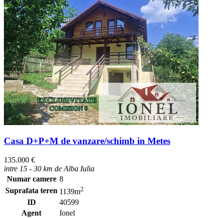
Casa D+P+M de vanzare/schimb in Metes
135.000 €
intre 15 - 30 km de Alba Iulia
Numar camere
8
2
Suprafata teren
1139m
ID
40599
Agent
Ionel