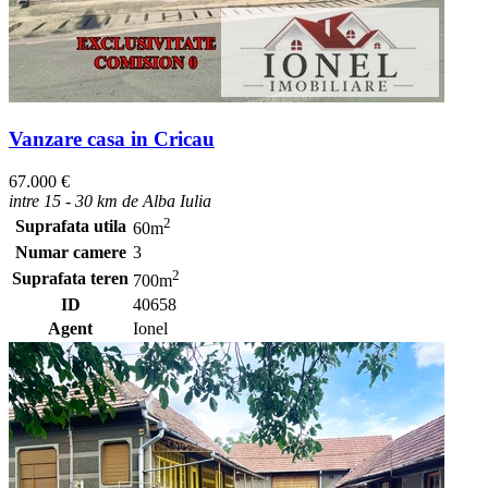
Vanzare casa in Cricau
67.000 €
intre 15 - 30 km de Alba Iulia
2
Suprafata utila
60m
Numar camere
3
2
Suprafata teren
700m
ID
40658
Agent
Ionel