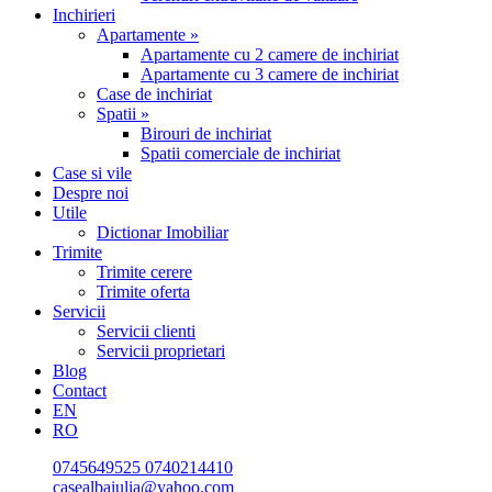
Inchirieri
Apartamente »
Apartamente cu 2 camere de inchiriat
Apartamente cu 3 camere de inchiriat
Case de inchiriat
Spatii »
Birouri de inchiriat
Spatii comerciale de inchiriat
Case si vile
Despre noi
Utile
Dictionar Imobiliar
Trimite
Trimite cerere
Trimite oferta
Servicii
Servicii clienti
Servicii proprietari
Blog
Contact
EN
RO
0745649525
0740214410
casealbaiulia@yahoo.com