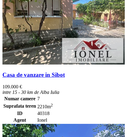
Casa de vanzare in Sibot
109.000 €
intre 15 - 30 km de Alba Iulia
Numar camere
7
2
Suprafata teren
2210m
ID
40318
Agent
Ionel