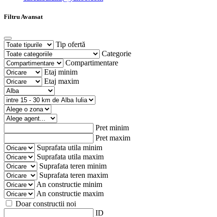
Filtru Avansat
Tip ofertă
Categorie
Compartimentare
Etaj minim
Etaj maxim
Pret minim
Pret maxim
Suprafata utila minim
Suprafata utila maxim
Suprafata teren minim
Suprafata teren maxim
An constructie minim
An constructie maxim
Doar constructii noi
ID