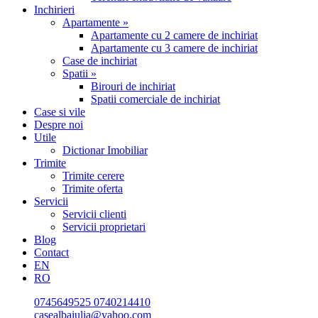
Inchirieri
Apartamente »
Apartamente cu 2 camere de inchiriat
Apartamente cu 3 camere de inchiriat
Case de inchiriat
Spatii »
Birouri de inchiriat
Spatii comerciale de inchiriat
Case si vile
Despre noi
Utile
Dictionar Imobiliar
Trimite
Trimite cerere
Trimite oferta
Servicii
Servicii clienti
Servicii proprietari
Blog
Contact
EN
RO
0745649525
0740214410
casealbaiulia@yahoo.com