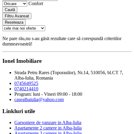
Confort
Caută
Filtru Avansat
Reseteaza
Ne pare rău,nu s-au găsit rezultate care să corespundă criteriilor
dumneavoastră!
Ionel Imobiliare
Strada Petru Rares (Toporasilor), Nr.14, 510056, bl.CT 7,
Alba-Iulia, Romania
0745649525
0740214410
Program: luni - Vineri 09:00 - 18:00
casealbaiulia@yahoo.com
Linkluri utile
Garsoniere de vanzare in Alba-Iulia
Apartamente 2 camere in Alba-Iulia
Apartamente 3 camere in Alba-Iulia