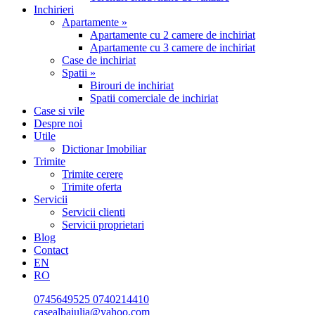
Inchirieri
Apartamente »
Apartamente cu 2 camere de inchiriat
Apartamente cu 3 camere de inchiriat
Case de inchiriat
Spatii »
Birouri de inchiriat
Spatii comerciale de inchiriat
Case si vile
Despre noi
Utile
Dictionar Imobiliar
Trimite
Trimite cerere
Trimite oferta
Servicii
Servicii clienti
Servicii proprietari
Blog
Contact
EN
RO
0745649525
0740214410
casealbaiulia@yahoo.com