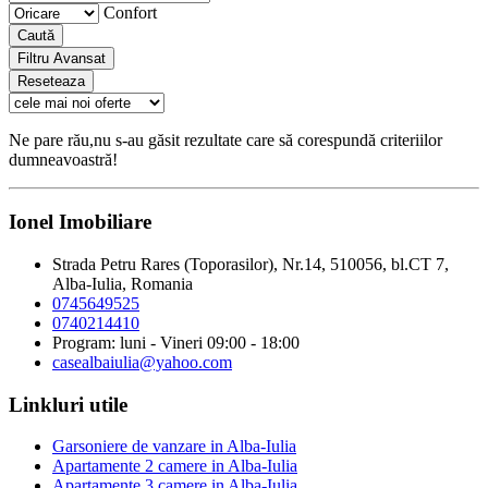
Confort
Caută
Filtru Avansat
Reseteaza
Ne pare rău,nu s-au găsit rezultate care să corespundă criteriilor
dumneavoastră!
Ionel Imobiliare
Strada Petru Rares (Toporasilor), Nr.14, 510056, bl.CT 7,
Alba-Iulia, Romania
0745649525
0740214410
Program: luni - Vineri 09:00 - 18:00
casealbaiulia@yahoo.com
Linkluri utile
Garsoniere de vanzare in Alba-Iulia
Apartamente 2 camere in Alba-Iulia
Apartamente 3 camere in Alba-Iulia