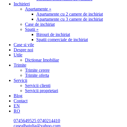
Inchirieri
Apartamente »
Apartamente cu 2 camere de inchiriat
Apartamente cu 3 camere de inchiriat
Case de inchiriat
Spatii »
Birouri de inchiriat
Spatii comerciale de inchiriat
Case si vile
Despre noi
Utile
Dictionar Imobiliar
Trimite
Trimite cerere
Trimite oferta
Servicii
Servicii clienti
Servicii proprietari
Blog
Contact
EN
RO
0745649525
0740214410
casealbaiulia@yahoo.com