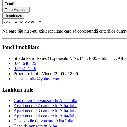
Caută
Filtru Avansat
Reseteaza
Ne pare rău,nu s-au găsit rezultate care să corespundă criteriilor dum
Ionel Imobiliare
Strada Petru Rares (Toporasilor), Nr.14, 510056, bl.CT 7, Alba
0745649525
0740214410
Program: luni - Vineri 09:00 - 18:00
casealbaiulia@yahoo.com
Linkluri utile
Garsoniere de vanzare in Alba-Iulia
Apartamente 2 camere in Alba-Iulia
Apartamente 3 camere in Alba-Iulia
Apartamente 4 camere in Alba-Iulia
Case si vile de vanzare Alba Iulia
Case de vanzare in Alba