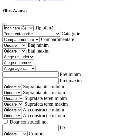
Filtru Avansat
Tip ofertă
Categorie
Compartimentare
Etaj minim
Etaj maxim
Pret minim
Pret maxim
Suprafata utila minim
Suprafata utila maxim
Suprafata teren minim
Suprafata teren maxim
An constructie minim
An constructie maxim
Doar constructii noi
ID
Confort