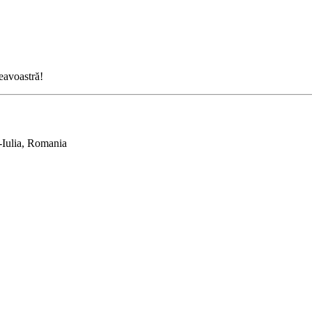
neavoastră!
-Iulia, Romania