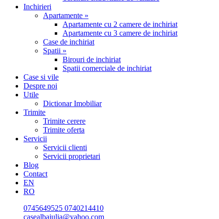
Inchirieri
Apartamente »
Apartamente cu 2 camere de inchiriat
Apartamente cu 3 camere de inchiriat
Case de inchiriat
Spatii »
Birouri de inchiriat
Spatii comerciale de inchiriat
Case si vile
Despre noi
Utile
Dictionar Imobiliar
Trimite
Trimite cerere
Trimite oferta
Servicii
Servicii clienti
Servicii proprietari
Blog
Contact
EN
RO
0745649525
0740214410
casealbaiulia@yahoo.com