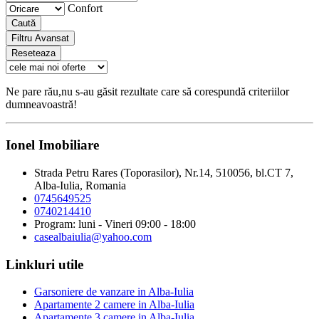
Confort
Caută
Filtru Avansat
Reseteaza
Ne pare rău,nu s-au găsit rezultate care să corespundă criteriilor
dumneavoastră!
Ionel Imobiliare
Strada Petru Rares (Toporasilor), Nr.14, 510056, bl.CT 7,
Alba-Iulia, Romania
0745649525
0740214410
Program: luni - Vineri 09:00 - 18:00
casealbaiulia@yahoo.com
Linkluri utile
Garsoniere de vanzare in Alba-Iulia
Apartamente 2 camere in Alba-Iulia
Apartamente 3 camere in Alba-Iulia