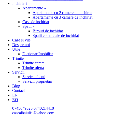
Inchirieri
Apartamente »
Apartamente cu 2 camere de inchiriat
Apartamente cu 3 camere de inchiriat
Case de inchiriat
Spatii »
Birouri de inchiriat
Spatii comerciale de inchiriat
Case si vile
Despre noi
Utile
Dictionar Imobiliar
Trimite
Trimite cerere
Trimite oferta
Servicii
Servicii clienti
Servicii proprietari
Blog
Contact
EN
RO
0745649525
0740214410
casealbaiulia@yahoo.com