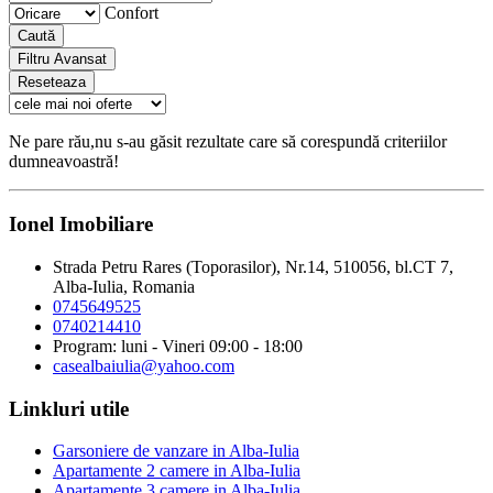
Confort
Caută
Filtru Avansat
Reseteaza
Ne pare rău,nu s-au găsit rezultate care să corespundă criteriilor
dumneavoastră!
Ionel Imobiliare
Strada Petru Rares (Toporasilor), Nr.14, 510056, bl.CT 7,
Alba-Iulia, Romania
0745649525
0740214410
Program: luni - Vineri 09:00 - 18:00
casealbaiulia@yahoo.com
Linkluri utile
Garsoniere de vanzare in Alba-Iulia
Apartamente 2 camere in Alba-Iulia
Apartamente 3 camere in Alba-Iulia