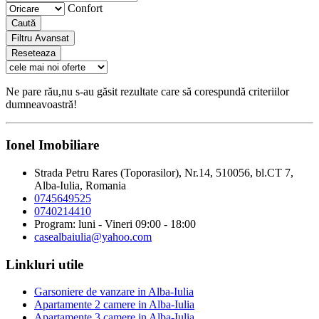
Confort
Caută
Filtru Avansat
Reseteaza
Ne pare rău,nu s-au găsit rezultate care să corespundă criteriilor
dumneavoastră!
Ionel Imobiliare
Strada Petru Rares (Toporasilor), Nr.14, 510056, bl.CT 7,
Alba-Iulia, Romania
0745649525
0740214410
Program: luni - Vineri 09:00 - 18:00
casealbaiulia@yahoo.com
Linkluri utile
Garsoniere de vanzare in Alba-Iulia
Apartamente 2 camere in Alba-Iulia
Apartamente 3 camere in Alba-Iulia