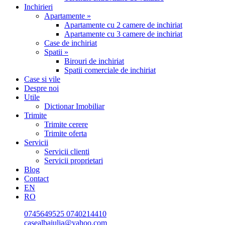
Inchirieri
Apartamente »
Apartamente cu 2 camere de inchiriat
Apartamente cu 3 camere de inchiriat
Case de inchiriat
Spatii »
Birouri de inchiriat
Spatii comerciale de inchiriat
Case si vile
Despre noi
Utile
Dictionar Imobiliar
Trimite
Trimite cerere
Trimite oferta
Servicii
Servicii clienti
Servicii proprietari
Blog
Contact
EN
RO
0745649525
0740214410
casealbaiulia@yahoo.com