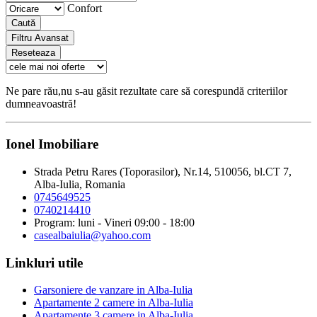
Confort
Caută
Filtru Avansat
Reseteaza
Ne pare rău,nu s-au găsit rezultate care să corespundă criteriilor
dumneavoastră!
Ionel Imobiliare
Strada Petru Rares (Toporasilor), Nr.14, 510056, bl.CT 7,
Alba-Iulia, Romania
0745649525
0740214410
Program: luni - Vineri 09:00 - 18:00
casealbaiulia@yahoo.com
Linkluri utile
Garsoniere de vanzare in Alba-Iulia
Apartamente 2 camere in Alba-Iulia
Apartamente 3 camere in Alba-Iulia