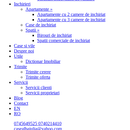
Inchirieri
Apartamente »
Apartamente cu 2 camere de inchiriat
Apartamente cu 3 camere de inchiriat
Case de inchiriat
Spatii »
Birouri de inchiriat
Spatii comerciale de inchiriat
Case si vile
Despre noi
Utile
Dictionar Imobiliar
Trimite
Trimite cerere
Trimite oferta
Servicii
Servicii clienti
Servicii proprietari
Blog
Contact
EN
RO
0745649525
0740214410
casealbaiulia@yahoo.com