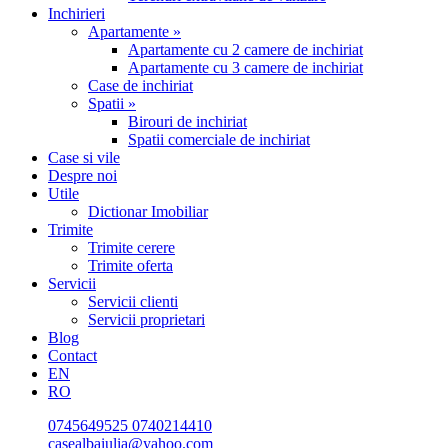
Inchirieri
Apartamente »
Apartamente cu 2 camere de inchiriat
Apartamente cu 3 camere de inchiriat
Case de inchiriat
Spatii »
Birouri de inchiriat
Spatii comerciale de inchiriat
Case si vile
Despre noi
Utile
Dictionar Imobiliar
Trimite
Trimite cerere
Trimite oferta
Servicii
Servicii clienti
Servicii proprietari
Blog
Contact
EN
RO
0745649525
0740214410
casealbaiulia@yahoo.com