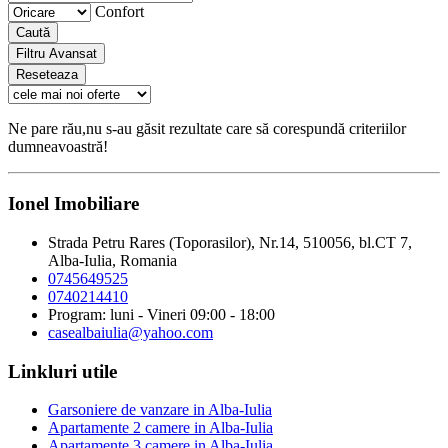
Confort
Caută
Filtru Avansat
Reseteaza
Ne pare rău,nu s-au găsit rezultate care să corespundă criteriilor
dumneavoastră!
Ionel Imobiliare
Strada Petru Rares (Toporasilor), Nr.14, 510056, bl.CT 7,
Alba-Iulia, Romania
0745649525
0740214410
Program: luni - Vineri 09:00 - 18:00
casealbaiulia@yahoo.com
Linkluri utile
Garsoniere de vanzare in Alba-Iulia
Apartamente 2 camere in Alba-Iulia
Apartamente 3 camere in Alba-Iulia