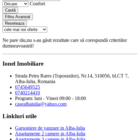
Confort
Caută
Filtru Avansat
Reseteaza
Ne pare rău,nu s-au găsit rezultate care să corespundă criteriilor
dumneavoastră!
Ionel Imobiliare
Strada Petru Rares (Toporasilor), Nr.14, 510056, bl.CT 7,
Alba-Iulia, Romania
0745649525
0740214410
Program: luni - Vineri 09:00 - 18:00
casealbaiulia@yahoo.com
Linkluri utile
Garsoniere de vanzare in Alba-Iulia
Apartamente 2 camere in Alba-Iulia
Apartamente 3 camere in Alba-Iulia