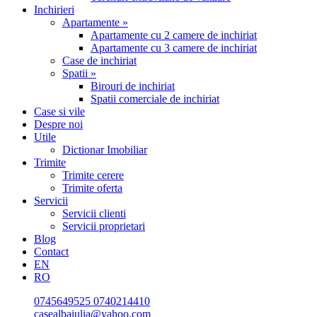
Inchirieri
Apartamente »
Apartamente cu 2 camere de inchiriat
Apartamente cu 3 camere de inchiriat
Case de inchiriat
Spatii »
Birouri de inchiriat
Spatii comerciale de inchiriat
Case si vile
Despre noi
Utile
Dictionar Imobiliar
Trimite
Trimite cerere
Trimite oferta
Servicii
Servicii clienti
Servicii proprietari
Blog
Contact
EN
RO
0745649525
0740214410
casealbaiulia@yahoo.com