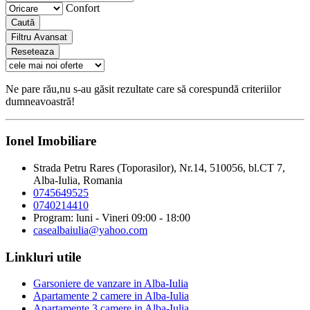
Confort
Caută
Filtru Avansat
Reseteaza
Ne pare rău,nu s-au găsit rezultate care să corespundă criteriilor
dumneavoastră!
Ionel Imobiliare
Strada Petru Rares (Toporasilor), Nr.14, 510056, bl.CT 7,
Alba-Iulia, Romania
0745649525
0740214410
Program: luni - Vineri 09:00 - 18:00
casealbaiulia@yahoo.com
Linkluri utile
Garsoniere de vanzare in Alba-Iulia
Apartamente 2 camere in Alba-Iulia
Apartamente 3 camere in Alba-Iulia