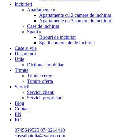
Inchirieri
Apartamente »
Apartamente cu 2 camere de inchiriat
Apartamente cu 3 camere de inchiriat
Case de inchiriat
Spatii »
Birouri de inchiriat
Spatii comerciale de inchiriat
Case si vile
Despre noi
Utile
Dictionar Imobiliar
Trimite
Trimite cerere
Trimite oferta
Servicii
Servicii clienti
Servicii proprietari
Blog
Contact
EN
RO
0745649525
0740214410
casealbaiulia@yahoo.com