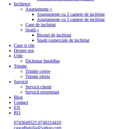
Inchirieri
Apartamente »
Apartamente cu 2 camere de inchiriat
Apartamente cu 3 camere de inchiriat
Case de inchiriat
Spatii »
Birouri de inchiriat
Spatii comerciale de inchiriat
Case si vile
Despre noi
Utile
Dictionar Imobiliar
Trimite
Trimite cerere
Trimite oferta
Servicii
Servicii clienti
Servicii proprietari
Blog
Contact
EN
RO
0745649525
0740214410
casealbaiulia@yahoo.com