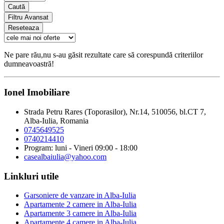
Caută
Filtru Avansat
Reseteaza
Ne pare rău,nu s-au găsit rezultate care să corespundă criteriilor
dumneavoastră!
Ionel Imobiliare
Strada Petru Rares (Toporasilor), Nr.14, 510056, bl.CT 7,
Alba-Iulia, Romania
0745649525
0740214410
Program: luni - Vineri 09:00 - 18:00
casealbaiulia@yahoo.com
Linkluri utile
Garsoniere de vanzare in Alba-Iulia
Apartamente 2 camere in Alba-Iulia
Apartamente 3 camere in Alba-Iulia
Apartamente 4 camere in Alba-Iulia