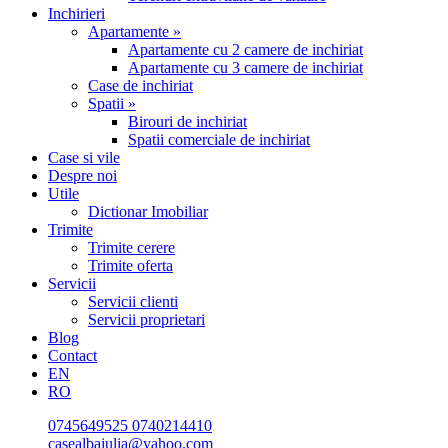
Inchirieri
Apartamente »
Apartamente cu 2 camere de inchiriat
Apartamente cu 3 camere de inchiriat
Case de inchiriat
Spatii »
Birouri de inchiriat
Spatii comerciale de inchiriat
Case si vile
Despre noi
Utile
Dictionar Imobiliar
Trimite
Trimite cerere
Trimite oferta
Servicii
Servicii clienti
Servicii proprietari
Blog
Contact
EN
RO
0745649525
0740214410
casealbaiulia@yahoo.com