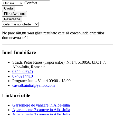
Confort
Caută
Filtru Avansat
Reseteaza
Ne pare rău,nu s-au găsit rezultate care să corespundă criteriilor
dumneavoastră!
Ionel Imobiliare
Strada Petru Rares (Toporasilor), Nr.14, 510056, bl.CT 7,
Alba-Iulia, Romania
0745649525
0740214410
Program: luni - Vineri 09:00 - 18:00
casealbaiulia@yahoo.com
Linkluri utile
Garsoniere de vanzare in Alba-Iulia
Apartamente 2 camere in Alba-Iulia
Apartamente 3 camere in Alba-Iulia