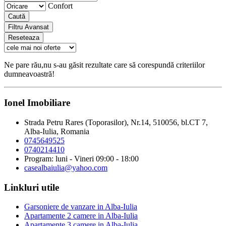
Confort
Caută
Filtru Avansat
Reseteaza
Ne pare rău,nu s-au găsit rezultate care să corespundă criteriilor
dumneavoastră!
Ionel Imobiliare
Strada Petru Rares (Toporasilor), Nr.14, 510056, bl.CT 7,
Alba-Iulia, Romania
0745649525
0740214410
Program: luni - Vineri 09:00 - 18:00
casealbaiulia@yahoo.com
Linkluri utile
Garsoniere de vanzare in Alba-Iulia
Apartamente 2 camere in Alba-Iulia
Apartamente 3 camere in Alba-Iulia