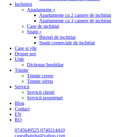
Inchirieri
Apartamente »
Apartamente cu 2 camere de inchiriat
Apartamente cu 3 camere de inchiriat
Case de inchiriat
Spatii »
Birouri de inchiriat
Spatii comerciale de inchiriat
Case si vile
Despre noi
Utile
Dictionar Imobiliar
Trimite
Trimite cerere
Trimite oferta
Servicii
Servicii clienti
Servicii proprietari
Blog
Contact
EN
RO
0745649525
0740214410
casealbaiulia@yahoo.com