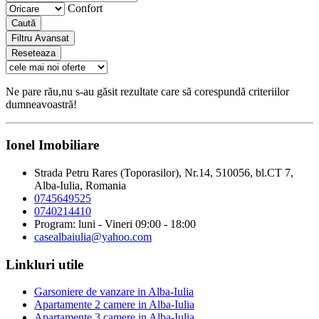
Confort
Caută
Filtru Avansat
Reseteaza
Ne pare rău,nu s-au găsit rezultate care să corespundă criteriilor
dumneavoastră!
Ionel Imobiliare
Strada Petru Rares (Toporasilor), Nr.14, 510056, bl.CT 7,
Alba-Iulia, Romania
0745649525
0740214410
Program: luni - Vineri 09:00 - 18:00
casealbaiulia@yahoo.com
Linkluri utile
Garsoniere de vanzare in Alba-Iulia
Apartamente 2 camere in Alba-Iulia
Apartamente 3 camere in Alba-Iulia