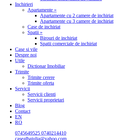
Inchirieri
Apartamente »
Apartamente cu 2 camere de inchiriat
Apartamente cu 3 camere de inchiriat
Case de inchiriat
Spatii »
Birouri de inchiriat
Spatii comerciale de inchiriat
Case si vile
Despre noi
Utile
Dictionar Imobiliar
Trimite
Trimite cerere
Trimite oferta
Servicii
Servicii clienti
Servicii proprietari
Blog
Contact
EN
RO
0745649525
0740214410
casealbaiulia@yahoo.com