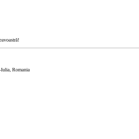
neavoastră!
-Iulia, Romania