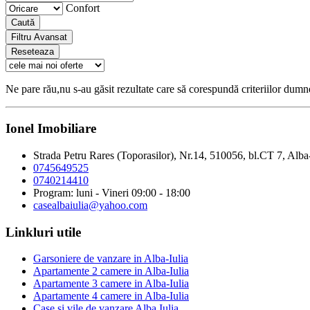
Confort
Caută
Filtru Avansat
Reseteaza
Ne pare rău,nu s-au găsit rezultate care să corespundă criteriilor dum
Ionel Imobiliare
Strada Petru Rares (Toporasilor), Nr.14, 510056, bl.CT 7, Alba
0745649525
0740214410
Program: luni - Vineri 09:00 - 18:00
casealbaiulia@yahoo.com
Linkluri utile
Garsoniere de vanzare in Alba-Iulia
Apartamente 2 camere in Alba-Iulia
Apartamente 3 camere in Alba-Iulia
Apartamente 4 camere in Alba-Iulia
Case si vile de vanzare Alba Iulia