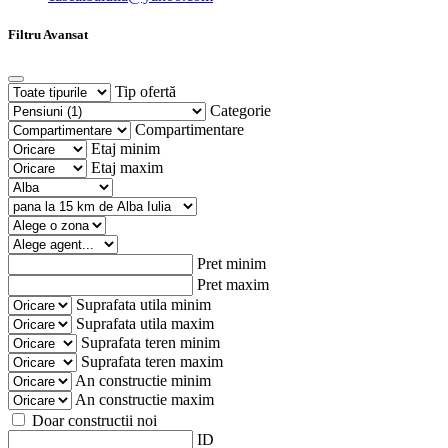
Filtru Avansat
Tip ofertă
Categorie
Compartimentare
Etaj minim
Etaj maxim
Pret minim
Pret maxim
Suprafata utila minim
Suprafata utila maxim
Suprafata teren minim
Suprafata teren maxim
An constructie minim
An constructie maxim
Doar constructii noi
ID