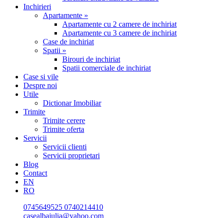
Inchirieri
Apartamente »
Apartamente cu 2 camere de inchiriat
Apartamente cu 3 camere de inchiriat
Case de inchiriat
Spatii »
Birouri de inchiriat
Spatii comerciale de inchiriat
Case si vile
Despre noi
Utile
Dictionar Imobiliar
Trimite
Trimite cerere
Trimite oferta
Servicii
Servicii clienti
Servicii proprietari
Blog
Contact
EN
RO
0745649525
0740214410
casealbaiulia@yahoo.com