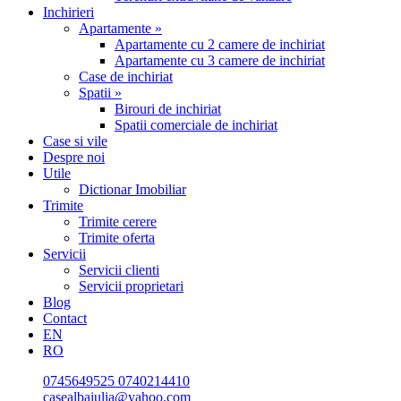
Inchirieri
Apartamente »
Apartamente cu 2 camere de inchiriat
Apartamente cu 3 camere de inchiriat
Case de inchiriat
Spatii »
Birouri de inchiriat
Spatii comerciale de inchiriat
Case si vile
Despre noi
Utile
Dictionar Imobiliar
Trimite
Trimite cerere
Trimite oferta
Servicii
Servicii clienti
Servicii proprietari
Blog
Contact
EN
RO
0745649525
0740214410
casealbaiulia@yahoo.com