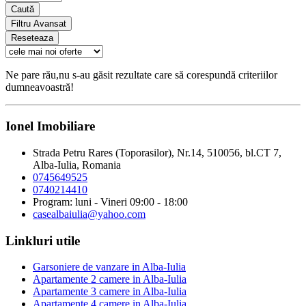
Caută
Filtru Avansat
Reseteaza
Ne pare rău,nu s-au găsit rezultate care să corespundă criteriilor
dumneavoastră!
Ionel Imobiliare
Strada Petru Rares (Toporasilor), Nr.14, 510056, bl.CT 7,
Alba-Iulia, Romania
0745649525
0740214410
Program: luni - Vineri 09:00 - 18:00
casealbaiulia@yahoo.com
Linkluri utile
Garsoniere de vanzare in Alba-Iulia
Apartamente 2 camere in Alba-Iulia
Apartamente 3 camere in Alba-Iulia
Apartamente 4 camere in Alba-Iulia