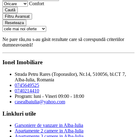
Confort
Caută
Filtru Avansat
Reseteaza
Ne pare rău,nu s-au găsit rezultate care să corespundă criteriilor
dumneavoastră!
Ionel Imobiliare
Strada Petru Rares (Toporasilor), Nr.14, 510056, bl.CT 7,
Alba-Iulia, Romania
0745649525
0740214410
Program: luni - Vineri 09:00 - 18:00
casealbaiulia@yahoo.com
Linkluri utile
Garsoniere de vanzare in Alba-Iulia
Apartamente 2 camere in Alba-Iulia
Apartamente 3 camere in Alba-Iulia