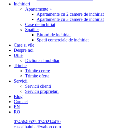
Inchirieri
Apartamente »
Apartamente cu 2 camere de inchiriat
Apartamente cu 3 camere de inchiriat
Case de inchiriat
Spatii »
Birouri de inchiriat
Spatii comerciale de inchiriat
Case si vile
Despre noi
Utile
Dictionar Imobiliar
Trimite
Trimite cerere
Trimite oferta
Servicii
Servicii clienti
Servicii proprietari
Blog
Contact
EN
RO
0745649525
0740214410
casealbaiulia@yahoo.com