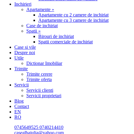
Inchirieri
Apartamente »
Apartamente cu 2 camere de inchiriat
Apartamente cu 3 camere de inchiriat
Case de inchiriat
Spatii »
Birouri de inchiriat
Spatii comerciale de inchiriat
Case si vile
Despre noi
Utile
Dictionar Imobiliar
Trimite
Trimite cerere
Trimite oferta
Servicii
Servicii clienti
Servicii proprietari
Blog
Contact
EN
RO
0745649525
0740214410
casealbaiulia@yahoo.com