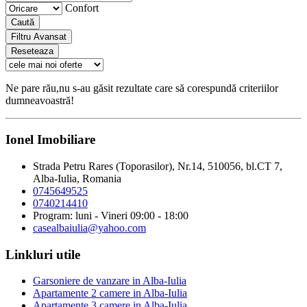
Confort
Caută
Filtru Avansat
Reseteaza
Ne pare rău,nu s-au găsit rezultate care să corespundă criteriilor
dumneavoastră!
Ionel Imobiliare
Strada Petru Rares (Toporasilor), Nr.14, 510056, bl.CT 7,
Alba-Iulia, Romania
0745649525
0740214410
Program: luni - Vineri 09:00 - 18:00
casealbaiulia@yahoo.com
Linkluri utile
Garsoniere de vanzare in Alba-Iulia
Apartamente 2 camere in Alba-Iulia
Apartamente 3 camere in Alba-Iulia