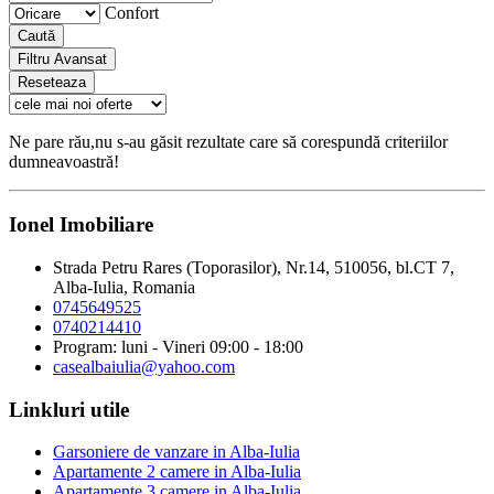
Confort
Caută
Filtru Avansat
Reseteaza
Ne pare rău,nu s-au găsit rezultate care să corespundă criteriilor
dumneavoastră!
Ionel Imobiliare
Strada Petru Rares (Toporasilor), Nr.14, 510056, bl.CT 7,
Alba-Iulia, Romania
0745649525
0740214410
Program: luni - Vineri 09:00 - 18:00
casealbaiulia@yahoo.com
Linkluri utile
Garsoniere de vanzare in Alba-Iulia
Apartamente 2 camere in Alba-Iulia
Apartamente 3 camere in Alba-Iulia