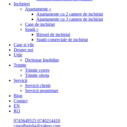
Inchirieri
Apartamente »
Apartamente cu 2 camere de inchiriat
Apartamente cu 3 camere de inchiriat
Case de inchiriat
Spatii »
Birouri de inchiriat
Spatii comerciale de inchiriat
Case si vile
Despre noi
Utile
Dictionar Imobiliar
Trimite
Trimite cerere
Trimite oferta
Servicii
Servicii clienti
Servicii proprietari
Blog
Contact
EN
RO
0745649525
0740214410
casealbaiulia@yahoo.com