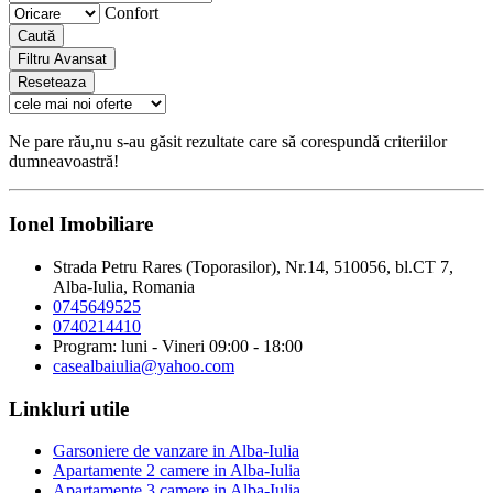
Confort
Caută
Filtru Avansat
Reseteaza
Ne pare rău,nu s-au găsit rezultate care să corespundă criteriilor
dumneavoastră!
Ionel Imobiliare
Strada Petru Rares (Toporasilor), Nr.14, 510056, bl.CT 7,
Alba-Iulia, Romania
0745649525
0740214410
Program: luni - Vineri 09:00 - 18:00
casealbaiulia@yahoo.com
Linkluri utile
Garsoniere de vanzare in Alba-Iulia
Apartamente 2 camere in Alba-Iulia
Apartamente 3 camere in Alba-Iulia