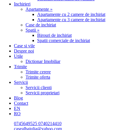
Inchirieri
Apartamente »
Apartamente cu 2 camere de inchiriat
Apartamente cu 3 camere de inchiriat
Case de inchiriat
Spatii »
Birouri de inchiriat
Spatii comerciale de inchiriat
Case si vile
Despre noi
Utile
Dictionar Imobiliar
Trimite
Trimite cerere
Trimite oferta
Servicii
Servicii clienti
Servicii proprietari
Blog
Contact
EN
RO
0745649525
0740214410
casealbaiulia@yahoo.com