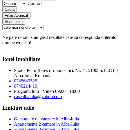
Confort
Caută
Filtru Avansat
Reseteaza
Ne pare rău,nu s-au găsit rezultate care să corespundă criteriilor
dumneavoastră!
Ionel Imobiliare
Strada Petru Rares (Toporasilor), Nr.14, 510056, bl.CT 7,
Alba-Iulia, Romania
0745649525
0740214410
Program: luni - Vineri 09:00 - 18:00
casealbaiulia@yahoo.com
Linkluri utile
Garsoniere de vanzare in Alba-Iulia
Apartamente 2 camere in Alba-Iulia
Apartamente 3 camere in Alba-Iulia