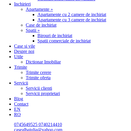
Inchirieri
Apartamente »
Apartamente cu 2 camere de inchiriat
Apartamente cu 3 camere de inchiriat
Case de inchiriat
Spatii »
Birouri de inchiriat
Spatii comerciale de inchiriat
Case si vile
Despre noi
Utile
Dictionar Imobiliar
Trimite
Trimite cerere
Trimite oferta
Servicii
Servicii clienti
Servicii proprietari
Blog
Contact
EN
RO
0745649525
0740214410
casealbaiulia@yahoo.com