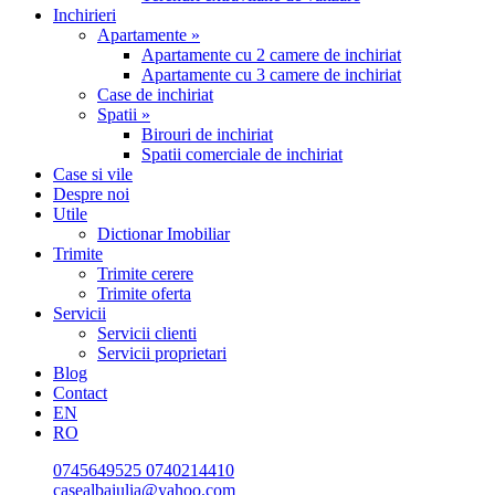
Inchirieri
Apartamente »
Apartamente cu 2 camere de inchiriat
Apartamente cu 3 camere de inchiriat
Case de inchiriat
Spatii »
Birouri de inchiriat
Spatii comerciale de inchiriat
Case si vile
Despre noi
Utile
Dictionar Imobiliar
Trimite
Trimite cerere
Trimite oferta
Servicii
Servicii clienti
Servicii proprietari
Blog
Contact
EN
RO
0745649525
0740214410
casealbaiulia@yahoo.com