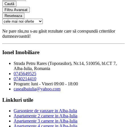
Caută
Filtru Avansat
Reseteaza
Ne pare rău,nu s-au găsit rezultate care să corespundă criteriilor
dumneavoastră!
Ionel Imobiliare
Strada Petru Rares (Toporasilor), Nr.14, 510056, bl.CT 7,
Alba-Iulia, Romania
0745649525
0740214410
Program: luni - Vineri 09:00 - 18:00
casealbaiulia@yahoo.com
Linkluri utile
Garsoniere de vanzare in Alba-Iulia
Apartamente 2 camere in Alba-Iulia
Apartamente 3 camere in Alba-Iulia
Apartamente 4 camere in Alba-Iulia