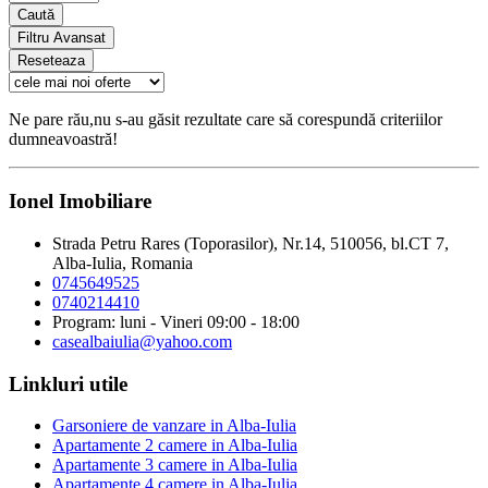
Caută
Filtru Avansat
Reseteaza
Ne pare rău,nu s-au găsit rezultate care să corespundă criteriilor
dumneavoastră!
Ionel Imobiliare
Strada Petru Rares (Toporasilor), Nr.14, 510056, bl.CT 7,
Alba-Iulia, Romania
0745649525
0740214410
Program: luni - Vineri 09:00 - 18:00
casealbaiulia@yahoo.com
Linkluri utile
Garsoniere de vanzare in Alba-Iulia
Apartamente 2 camere in Alba-Iulia
Apartamente 3 camere in Alba-Iulia
Apartamente 4 camere in Alba-Iulia