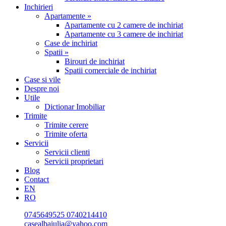
Inchirieri
Apartamente »
Apartamente cu 2 camere de inchiriat
Apartamente cu 3 camere de inchiriat
Case de inchiriat
Spatii »
Birouri de inchiriat
Spatii comerciale de inchiriat
Case si vile
Despre noi
Utile
Dictionar Imobiliar
Trimite
Trimite cerere
Trimite oferta
Servicii
Servicii clienti
Servicii proprietari
Blog
Contact
EN
RO
0745649525
0740214410
casealbaiulia@yahoo.com