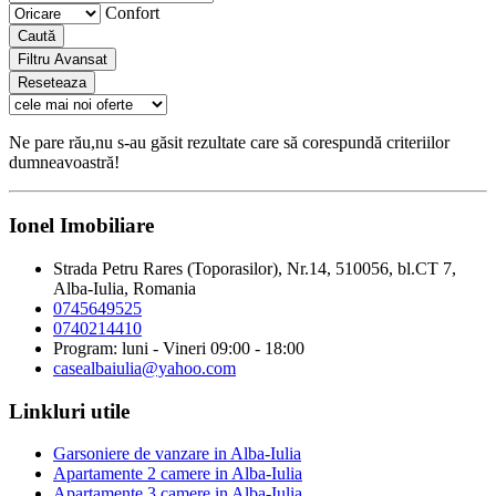
Confort
Caută
Filtru Avansat
Reseteaza
Ne pare rău,nu s-au găsit rezultate care să corespundă criteriilor
dumneavoastră!
Ionel Imobiliare
Strada Petru Rares (Toporasilor), Nr.14, 510056, bl.CT 7,
Alba-Iulia, Romania
0745649525
0740214410
Program: luni - Vineri 09:00 - 18:00
casealbaiulia@yahoo.com
Linkluri utile
Garsoniere de vanzare in Alba-Iulia
Apartamente 2 camere in Alba-Iulia
Apartamente 3 camere in Alba-Iulia