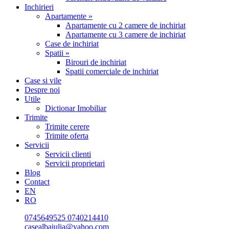
Inchirieri
Apartamente »
Apartamente cu 2 camere de inchiriat
Apartamente cu 3 camere de inchiriat
Case de inchiriat
Spatii »
Birouri de inchiriat
Spatii comerciale de inchiriat
Case si vile
Despre noi
Utile
Dictionar Imobiliar
Trimite
Trimite cerere
Trimite oferta
Servicii
Servicii clienti
Servicii proprietari
Blog
Contact
EN
RO
0745649525
0740214410
casealbaiulia@yahoo.com