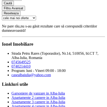
Caută
Filtru Avansat
Reseteaza
Ne pare rău,nu s-au găsit rezultate care să corespundă criteriilor
dumneavoastră!
Ionel Imobiliare
Strada Petru Rares (Toporasilor), Nr.14, 510056, bl.CT 7,
Alba-Iulia, Romania
0745649525
0740214410
Program: luni - Vineri 09:00 - 18:00
casealbaiulia@yahoo.com
Linkluri utile
Garsoniere de vanzare in Alba-Iulia
Apartamente 2 camere in Alba-Iulia
Apartamente 3 camere in Alba-Iulia
Apartamente 4 camere in Alba-Iulia