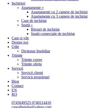
Inchirieri
Apartamente »
Apartamente cu 2 camere de inchiriat
Apartamente cu 3 camere de inchiriat
Case de inchiriat
Spatii »
Birouri de inchiriat
Spatii comerciale de inchiriat
Case si vile
Despre noi
Utile
Dictionar Imobiliar
Trimite
Trimite cerere
Trimite oferta
Servicii
Servicii clienti
Servicii proprietari
Blog
Contact
EN
RO
0745649525
0740214410
casealbaiulia@yahoo.com