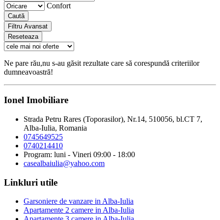
Confort
Caută
Filtru Avansat
Reseteaza
Ne pare rău,nu s-au găsit rezultate care să corespundă criteriilor
dumneavoastră!
Ionel Imobiliare
Strada Petru Rares (Toporasilor), Nr.14, 510056, bl.CT 7,
Alba-Iulia, Romania
0745649525
0740214410
Program: luni - Vineri 09:00 - 18:00
casealbaiulia@yahoo.com
Linkluri utile
Garsoniere de vanzare in Alba-Iulia
Apartamente 2 camere in Alba-Iulia
Apartamente 3 camere in Alba-Iulia