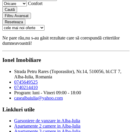
Confort
Caută
Filtru Avansat
Reseteaza
Ne pare rău,nu s-au găsit rezultate care să corespundă criteriilor
dumneavoastră!
Ionel Imobiliare
Strada Petru Rares (Toporasilor), Nr.14, 510056, bl.CT 7,
Alba-Iulia, Romania
0745649525
0740214410
Program: luni - Vineri 09:00 - 18:00
casealbaiulia@yahoo.com
Linkluri utile
Garsoniere de vanzare in Alba-Iulia
Apartamente 2 camere in Alba-Iulia
Apartamente 3 camere in Alba-Iulia