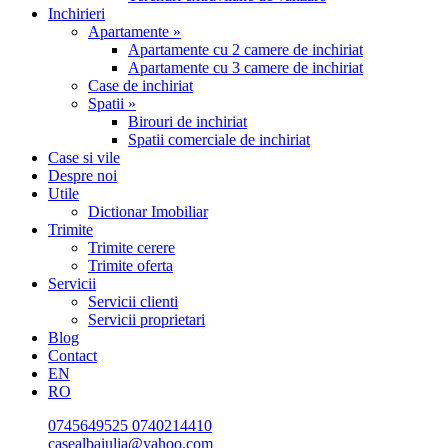
Inchirieri
Apartamente »
Apartamente cu 2 camere de inchiriat
Apartamente cu 3 camere de inchiriat
Case de inchiriat
Spatii »
Birouri de inchiriat
Spatii comerciale de inchiriat
Case si vile
Despre noi
Utile
Dictionar Imobiliar
Trimite
Trimite cerere
Trimite oferta
Servicii
Servicii clienti
Servicii proprietari
Blog
Contact
EN
RO
0745649525
0740214410
casealbaiulia@yahoo.com