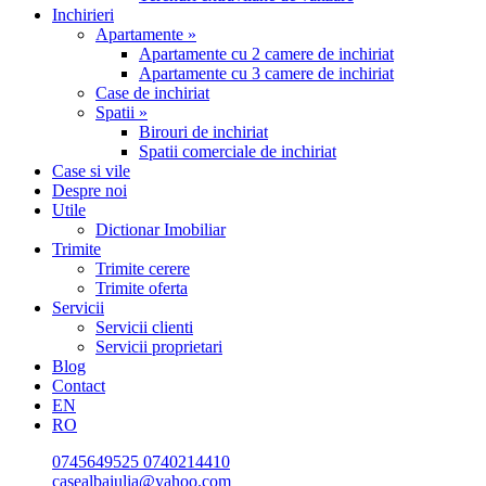
Inchirieri
Apartamente »
Apartamente cu 2 camere de inchiriat
Apartamente cu 3 camere de inchiriat
Case de inchiriat
Spatii »
Birouri de inchiriat
Spatii comerciale de inchiriat
Case si vile
Despre noi
Utile
Dictionar Imobiliar
Trimite
Trimite cerere
Trimite oferta
Servicii
Servicii clienti
Servicii proprietari
Blog
Contact
EN
RO
0745649525
0740214410
casealbaiulia@yahoo.com