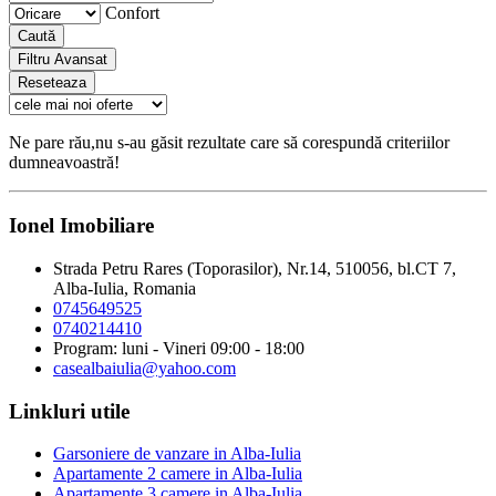
Confort
Caută
Filtru Avansat
Reseteaza
Ne pare rău,nu s-au găsit rezultate care să corespundă criteriilor
dumneavoastră!
Ionel Imobiliare
Strada Petru Rares (Toporasilor), Nr.14, 510056, bl.CT 7,
Alba-Iulia, Romania
0745649525
0740214410
Program: luni - Vineri 09:00 - 18:00
casealbaiulia@yahoo.com
Linkluri utile
Garsoniere de vanzare in Alba-Iulia
Apartamente 2 camere in Alba-Iulia
Apartamente 3 camere in Alba-Iulia