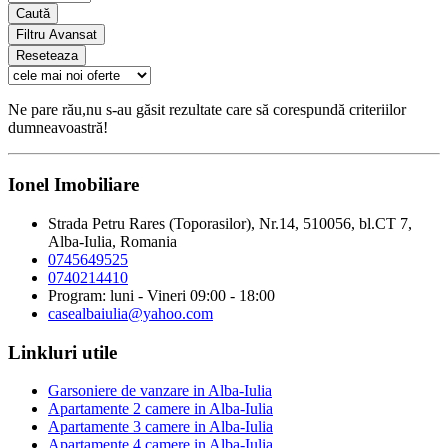
Caută
Filtru Avansat
Reseteaza
Ne pare rău,nu s-au găsit rezultate care să corespundă criteriilor
dumneavoastră!
Ionel Imobiliare
Strada Petru Rares (Toporasilor), Nr.14, 510056, bl.CT 7,
Alba-Iulia, Romania
0745649525
0740214410
Program: luni - Vineri 09:00 - 18:00
casealbaiulia@yahoo.com
Linkluri utile
Garsoniere de vanzare in Alba-Iulia
Apartamente 2 camere in Alba-Iulia
Apartamente 3 camere in Alba-Iulia
Apartamente 4 camere in Alba-Iulia