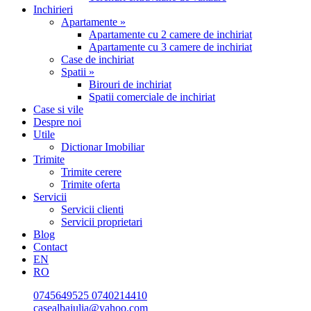
Inchirieri
Apartamente »
Apartamente cu 2 camere de inchiriat
Apartamente cu 3 camere de inchiriat
Case de inchiriat
Spatii »
Birouri de inchiriat
Spatii comerciale de inchiriat
Case si vile
Despre noi
Utile
Dictionar Imobiliar
Trimite
Trimite cerere
Trimite oferta
Servicii
Servicii clienti
Servicii proprietari
Blog
Contact
EN
RO
0745649525
0740214410
casealbaiulia@yahoo.com