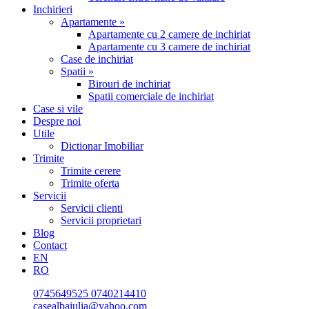
Inchirieri
Apartamente »
Apartamente cu 2 camere de inchiriat
Apartamente cu 3 camere de inchiriat
Case de inchiriat
Spatii »
Birouri de inchiriat
Spatii comerciale de inchiriat
Case si vile
Despre noi
Utile
Dictionar Imobiliar
Trimite
Trimite cerere
Trimite oferta
Servicii
Servicii clienti
Servicii proprietari
Blog
Contact
EN
RO
0745649525
0740214410
casealbaiulia@yahoo.com