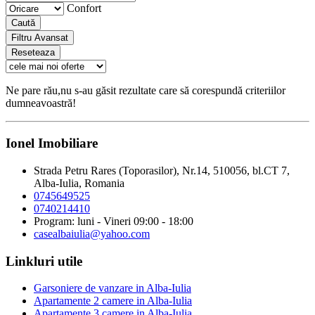
Confort
Caută
Filtru Avansat
Reseteaza
Ne pare rău,nu s-au găsit rezultate care să corespundă criteriilor
dumneavoastră!
Ionel Imobiliare
Strada Petru Rares (Toporasilor), Nr.14, 510056, bl.CT 7,
Alba-Iulia, Romania
0745649525
0740214410
Program: luni - Vineri 09:00 - 18:00
casealbaiulia@yahoo.com
Linkluri utile
Garsoniere de vanzare in Alba-Iulia
Apartamente 2 camere in Alba-Iulia
Apartamente 3 camere in Alba-Iulia