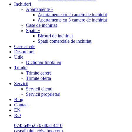
Inchirieri
Apartamente »
Apartamente cu 2 camere de inchiriat
Apartamente cu 3 camere de inchiriat
Case de inchiriat
Spatii »
Birouri de inchiriat
Spatii comerciale de inchiriat
Case si vile
Despre noi
Utile
Dictionar Imobiliar
Trimite
Trimite cerere
Trimite oferta
Servicii
Servicii clienti
Servicii proprietari
Blog
Contact
EN
RO
0745649525
0740214410
casealbaiulia@yahoo.com