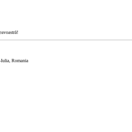
neavoastră!
-Iulia, Romania