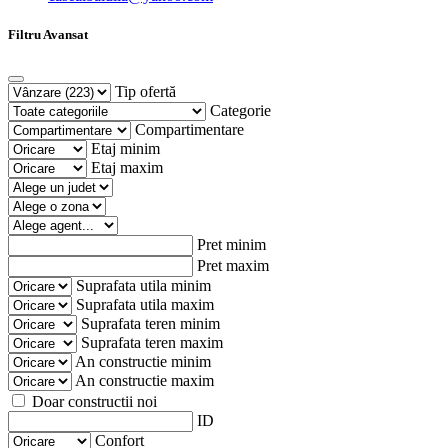
Filtru Avansat
Tip ofertă
Categorie
Compartimentare
Etaj minim
Etaj maxim
Pret minim
Pret maxim
Suprafata utila minim
Suprafata utila maxim
Suprafata teren minim
Suprafata teren maxim
An constructie minim
An constructie maxim
Doar constructii noi
ID
Confort