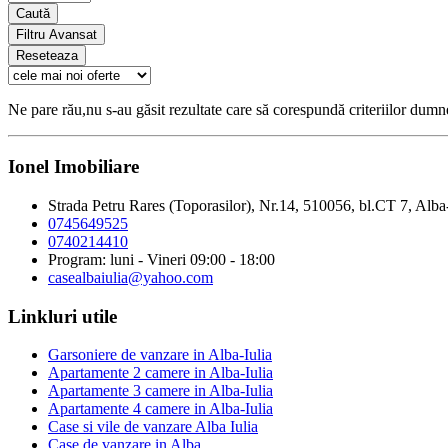
Caută
Filtru Avansat
Reseteaza
Ne pare rău,nu s-au găsit rezultate care să corespundă criteriilor dum
Ionel Imobiliare
Strada Petru Rares (Toporasilor), Nr.14, 510056, bl.CT 7, Alba
0745649525
0740214410
Program: luni - Vineri 09:00 - 18:00
casealbaiulia@yahoo.com
Linkluri utile
Garsoniere de vanzare in Alba-Iulia
Apartamente 2 camere in Alba-Iulia
Apartamente 3 camere in Alba-Iulia
Apartamente 4 camere in Alba-Iulia
Case si vile de vanzare Alba Iulia
Case de vanzare in Alba