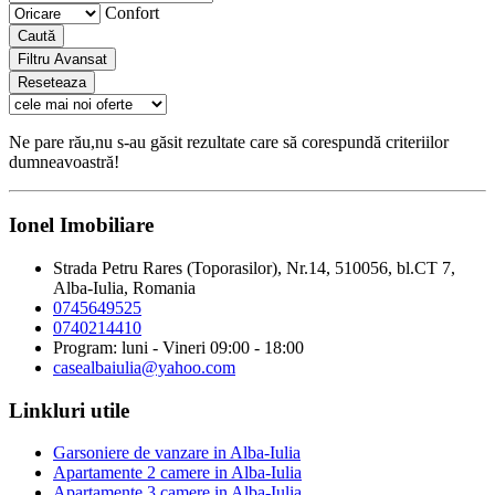
Confort
Caută
Filtru Avansat
Reseteaza
Ne pare rău,nu s-au găsit rezultate care să corespundă criteriilor
dumneavoastră!
Ionel Imobiliare
Strada Petru Rares (Toporasilor), Nr.14, 510056, bl.CT 7,
Alba-Iulia, Romania
0745649525
0740214410
Program: luni - Vineri 09:00 - 18:00
casealbaiulia@yahoo.com
Linkluri utile
Garsoniere de vanzare in Alba-Iulia
Apartamente 2 camere in Alba-Iulia
Apartamente 3 camere in Alba-Iulia