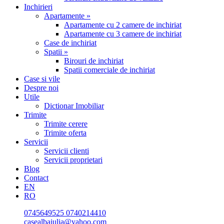
Inchirieri
Apartamente »
Apartamente cu 2 camere de inchiriat
Apartamente cu 3 camere de inchiriat
Case de inchiriat
Spatii »
Birouri de inchiriat
Spatii comerciale de inchiriat
Case si vile
Despre noi
Utile
Dictionar Imobiliar
Trimite
Trimite cerere
Trimite oferta
Servicii
Servicii clienti
Servicii proprietari
Blog
Contact
EN
RO
0745649525
0740214410
casealbaiulia@yahoo.com