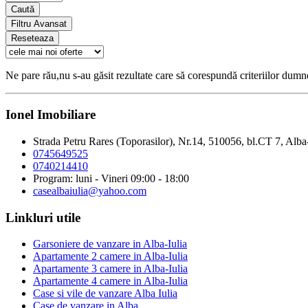
Caută
Filtru Avansat
Reseteaza
Ne pare rău,nu s-au găsit rezultate care să corespundă criteriilor dum
Ionel Imobiliare
Strada Petru Rares (Toporasilor), Nr.14, 510056, bl.CT 7, Alba
0745649525
0740214410
Program: luni - Vineri 09:00 - 18:00
casealbaiulia@yahoo.com
Linkluri utile
Garsoniere de vanzare in Alba-Iulia
Apartamente 2 camere in Alba-Iulia
Apartamente 3 camere in Alba-Iulia
Apartamente 4 camere in Alba-Iulia
Case si vile de vanzare Alba Iulia
Case de vanzare in Alba