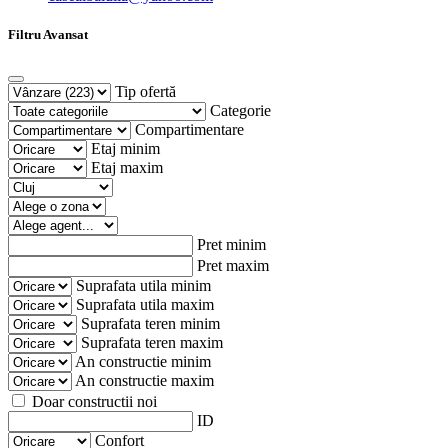
Filtru Avansat
Tip ofertă
Categorie
Compartimentare
Etaj minim
Etaj maxim
Pret minim
Pret maxim
Suprafata utila minim
Suprafata utila maxim
Suprafata teren minim
Suprafata teren maxim
An constructie minim
An constructie maxim
Doar constructii noi
ID
Confort