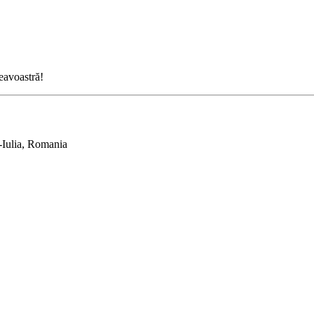
neavoastră!
-Iulia, Romania