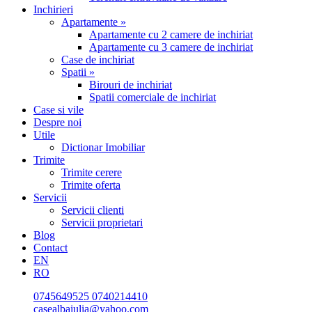
Inchirieri
Apartamente »
Apartamente cu 2 camere de inchiriat
Apartamente cu 3 camere de inchiriat
Case de inchiriat
Spatii »
Birouri de inchiriat
Spatii comerciale de inchiriat
Case si vile
Despre noi
Utile
Dictionar Imobiliar
Trimite
Trimite cerere
Trimite oferta
Servicii
Servicii clienti
Servicii proprietari
Blog
Contact
EN
RO
0745649525
0740214410
casealbaiulia@yahoo.com