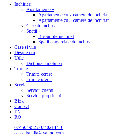
Inchirieri
Apartamente »
Apartamente cu 2 camere de inchiriat
Apartamente cu 3 camere de inchiriat
Case de inchiriat
Spatii »
Birouri de inchiriat
Spatii comerciale de inchiriat
Case si vile
Despre noi
Utile
Dictionar Imobiliar
Trimite
Trimite cerere
Trimite oferta
Servicii
Servicii clienti
Servicii proprietari
Blog
Contact
EN
RO
0745649525
0740214410
casealbaiulia@yahoo.com