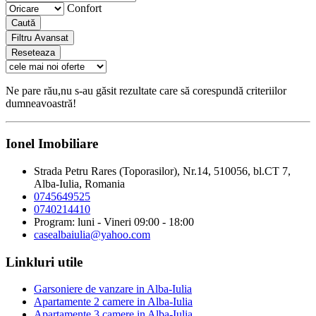
Confort
Caută
Filtru Avansat
Reseteaza
Ne pare rău,nu s-au găsit rezultate care să corespundă criteriilor
dumneavoastră!
Ionel Imobiliare
Strada Petru Rares (Toporasilor), Nr.14, 510056, bl.CT 7,
Alba-Iulia, Romania
0745649525
0740214410
Program: luni - Vineri 09:00 - 18:00
casealbaiulia@yahoo.com
Linkluri utile
Garsoniere de vanzare in Alba-Iulia
Apartamente 2 camere in Alba-Iulia
Apartamente 3 camere in Alba-Iulia