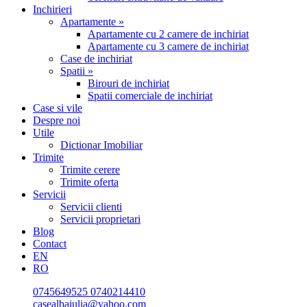
Inchirieri
Apartamente »
Apartamente cu 2 camere de inchiriat
Apartamente cu 3 camere de inchiriat
Case de inchiriat
Spatii »
Birouri de inchiriat
Spatii comerciale de inchiriat
Case si vile
Despre noi
Utile
Dictionar Imobiliar
Trimite
Trimite cerere
Trimite oferta
Servicii
Servicii clienti
Servicii proprietari
Blog
Contact
EN
RO
0745649525
0740214410
casealbaiulia@yahoo.com