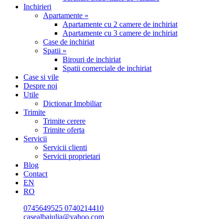
Inchirieri
Apartamente »
Apartamente cu 2 camere de inchiriat
Apartamente cu 3 camere de inchiriat
Case de inchiriat
Spatii »
Birouri de inchiriat
Spatii comerciale de inchiriat
Case si vile
Despre noi
Utile
Dictionar Imobiliar
Trimite
Trimite cerere
Trimite oferta
Servicii
Servicii clienti
Servicii proprietari
Blog
Contact
EN
RO
0745649525
0740214410
casealbaiulia@yahoo.com