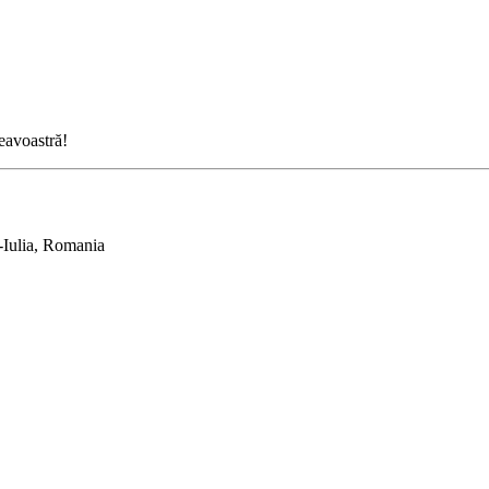
neavoastră!
-Iulia, Romania