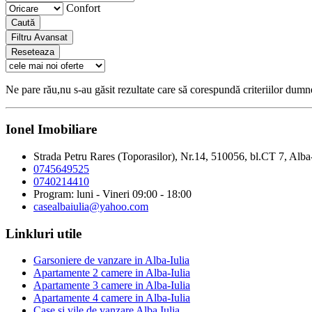
Confort
Caută
Filtru Avansat
Reseteaza
Ne pare rău,nu s-au găsit rezultate care să corespundă criteriilor dum
Ionel Imobiliare
Strada Petru Rares (Toporasilor), Nr.14, 510056, bl.CT 7, Alba
0745649525
0740214410
Program: luni - Vineri 09:00 - 18:00
casealbaiulia@yahoo.com
Linkluri utile
Garsoniere de vanzare in Alba-Iulia
Apartamente 2 camere in Alba-Iulia
Apartamente 3 camere in Alba-Iulia
Apartamente 4 camere in Alba-Iulia
Case si vile de vanzare Alba Iulia