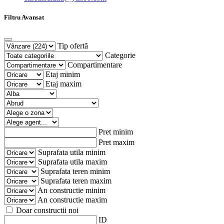
Filtru Avansat
Tip ofertă
Categorie
Compartimentare
Etaj minim
Etaj maxim
Pret minim
Pret maxim
Suprafata utila minim
Suprafata utila maxim
Suprafata teren minim
Suprafata teren maxim
An constructie minim
An constructie maxim
Doar constructii noi
ID