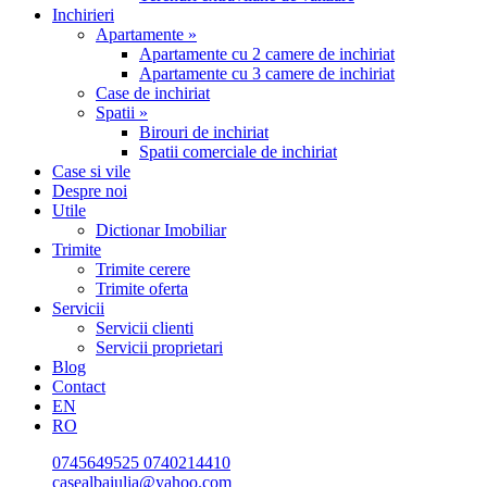
Inchirieri
Apartamente »
Apartamente cu 2 camere de inchiriat
Apartamente cu 3 camere de inchiriat
Case de inchiriat
Spatii »
Birouri de inchiriat
Spatii comerciale de inchiriat
Case si vile
Despre noi
Utile
Dictionar Imobiliar
Trimite
Trimite cerere
Trimite oferta
Servicii
Servicii clienti
Servicii proprietari
Blog
Contact
EN
RO
0745649525
0740214410
casealbaiulia@yahoo.com