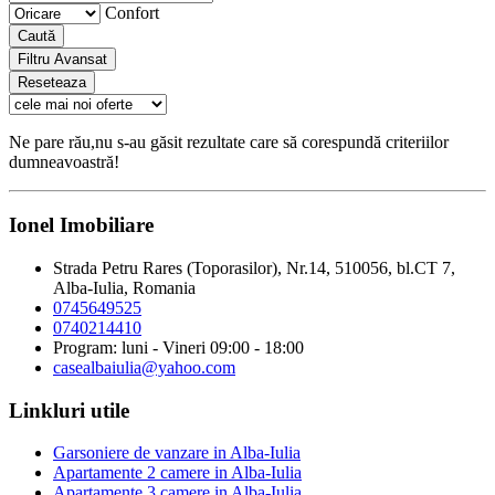
Confort
Caută
Filtru Avansat
Reseteaza
Ne pare rău,nu s-au găsit rezultate care să corespundă criteriilor
dumneavoastră!
Ionel Imobiliare
Strada Petru Rares (Toporasilor), Nr.14, 510056, bl.CT 7,
Alba-Iulia, Romania
0745649525
0740214410
Program: luni - Vineri 09:00 - 18:00
casealbaiulia@yahoo.com
Linkluri utile
Garsoniere de vanzare in Alba-Iulia
Apartamente 2 camere in Alba-Iulia
Apartamente 3 camere in Alba-Iulia