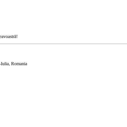
neavoastră!
-Iulia, Romania