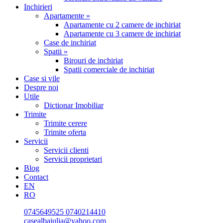
Inchirieri
Apartamente »
Apartamente cu 2 camere de inchiriat
Apartamente cu 3 camere de inchiriat
Case de inchiriat
Spatii »
Birouri de inchiriat
Spatii comerciale de inchiriat
Case si vile
Despre noi
Utile
Dictionar Imobiliar
Trimite
Trimite cerere
Trimite oferta
Servicii
Servicii clienti
Servicii proprietari
Blog
Contact
EN
RO
0745649525
0740214410
casealbaiulia@yahoo.com