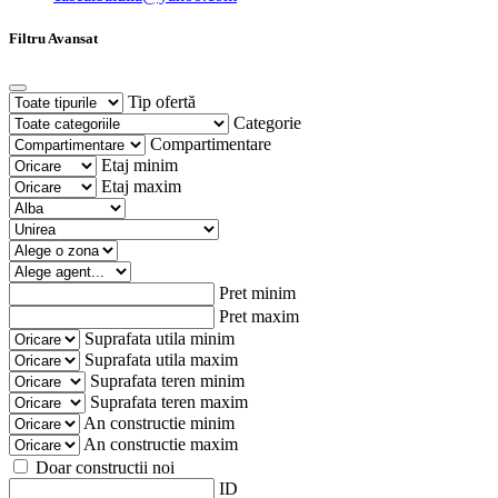
Filtru Avansat
Tip ofertă
Categorie
Compartimentare
Etaj minim
Etaj maxim
Pret minim
Pret maxim
Suprafata utila minim
Suprafata utila maxim
Suprafata teren minim
Suprafata teren maxim
An constructie minim
An constructie maxim
Doar constructii noi
ID