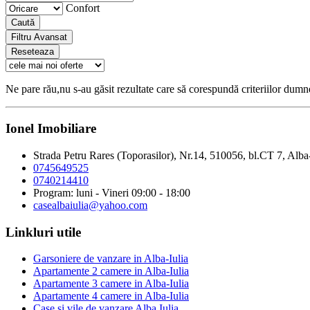
Confort
Caută
Filtru Avansat
Reseteaza
Ne pare rău,nu s-au găsit rezultate care să corespundă criteriilor dum
Ionel Imobiliare
Strada Petru Rares (Toporasilor), Nr.14, 510056, bl.CT 7, Alba
0745649525
0740214410
Program: luni - Vineri 09:00 - 18:00
casealbaiulia@yahoo.com
Linkluri utile
Garsoniere de vanzare in Alba-Iulia
Apartamente 2 camere in Alba-Iulia
Apartamente 3 camere in Alba-Iulia
Apartamente 4 camere in Alba-Iulia
Case si vile de vanzare Alba Iulia