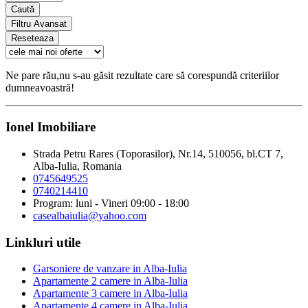
Caută
Filtru Avansat
Reseteaza
Ne pare rău,nu s-au găsit rezultate care să corespundă criteriilor
dumneavoastră!
Ionel Imobiliare
Strada Petru Rares (Toporasilor), Nr.14, 510056, bl.CT 7,
Alba-Iulia, Romania
0745649525
0740214410
Program: luni - Vineri 09:00 - 18:00
casealbaiulia@yahoo.com
Linkluri utile
Garsoniere de vanzare in Alba-Iulia
Apartamente 2 camere in Alba-Iulia
Apartamente 3 camere in Alba-Iulia
Apartamente 4 camere in Alba-Iulia