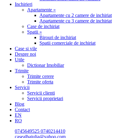
Inchirieri
Apartamente »
Apartamente cu 2 camere de inchiriat
Apartamente cu 3 camere de inchiriat
Case de inchiriat
Spatii »
Birouri de inchiriat
Spatii comerciale de inchiriat
Case si vile
Despre noi
Utile
Dictionar Imobiliar
Trimite
Trimite cerere
Trimite oferta
Servicii
Servicii clienti
Servicii proprietari
Blog
Contact
EN
RO
0745649525
0740214410
casealbaiulia@yahoo.com