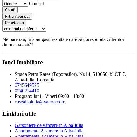
Confort
Caută
Filtru Avansat
Reseteaza
Ne pare rău,nu s-au găsit rezultate care să corespundă criteriilor
dumneavoastră!
Ionel Imobiliare
Strada Petru Rares (Toporasilor), Nr.14, 510056, bl.CT 7,
Alba-Iulia, Romania
0745649525
0740214410
Program: luni - Vineri 09:00 - 18:00
casealbaiulia@yahoo.com
Linkluri utile
Garsoniere de vanzare in Alba-Iulia
Apartamente 2 camere in Alba-Iulia
Apartamente 3 camere in Alba-Iulia