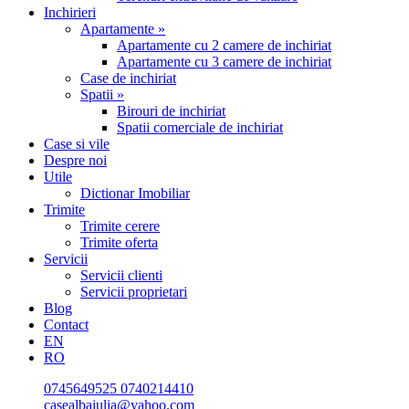
Inchirieri
Apartamente »
Apartamente cu 2 camere de inchiriat
Apartamente cu 3 camere de inchiriat
Case de inchiriat
Spatii »
Birouri de inchiriat
Spatii comerciale de inchiriat
Case si vile
Despre noi
Utile
Dictionar Imobiliar
Trimite
Trimite cerere
Trimite oferta
Servicii
Servicii clienti
Servicii proprietari
Blog
Contact
EN
RO
0745649525
0740214410
casealbaiulia@yahoo.com