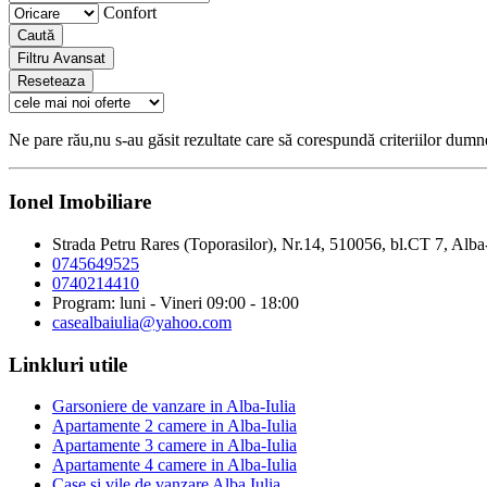
Confort
Caută
Filtru Avansat
Reseteaza
Ne pare rău,nu s-au găsit rezultate care să corespundă criteriilor dum
Ionel Imobiliare
Strada Petru Rares (Toporasilor), Nr.14, 510056, bl.CT 7, Alba
0745649525
0740214410
Program: luni - Vineri 09:00 - 18:00
casealbaiulia@yahoo.com
Linkluri utile
Garsoniere de vanzare in Alba-Iulia
Apartamente 2 camere in Alba-Iulia
Apartamente 3 camere in Alba-Iulia
Apartamente 4 camere in Alba-Iulia
Case si vile de vanzare Alba Iulia