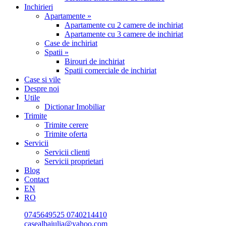
Inchirieri
Apartamente »
Apartamente cu 2 camere de inchiriat
Apartamente cu 3 camere de inchiriat
Case de inchiriat
Spatii »
Birouri de inchiriat
Spatii comerciale de inchiriat
Case si vile
Despre noi
Utile
Dictionar Imobiliar
Trimite
Trimite cerere
Trimite oferta
Servicii
Servicii clienti
Servicii proprietari
Blog
Contact
EN
RO
0745649525
0740214410
casealbaiulia@yahoo.com