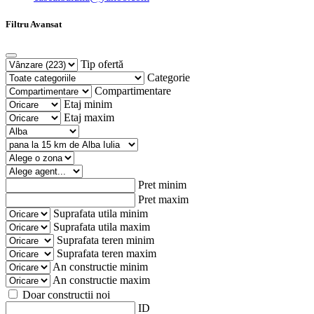
Filtru Avansat
Tip ofertă
Categorie
Compartimentare
Etaj minim
Etaj maxim
Pret minim
Pret maxim
Suprafata utila minim
Suprafata utila maxim
Suprafata teren minim
Suprafata teren maxim
An constructie minim
An constructie maxim
Doar constructii noi
ID