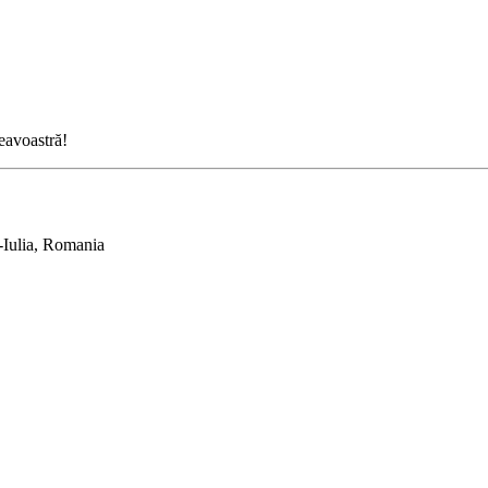
neavoastră!
-Iulia, Romania