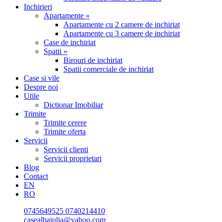
Inchirieri
Apartamente »
Apartamente cu 2 camere de inchiriat
Apartamente cu 3 camere de inchiriat
Case de inchiriat
Spatii »
Birouri de inchiriat
Spatii comerciale de inchiriat
Case si vile
Despre noi
Utile
Dictionar Imobiliar
Trimite
Trimite cerere
Trimite oferta
Servicii
Servicii clienti
Servicii proprietari
Blog
Contact
EN
RO
0745649525
0740214410
casealbaiulia@yahoo.com