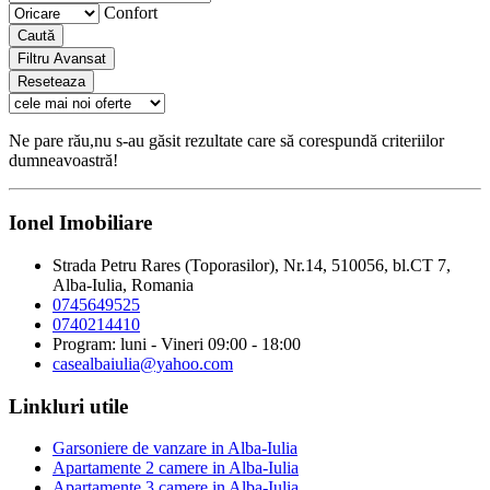
Confort
Caută
Filtru Avansat
Reseteaza
Ne pare rău,nu s-au găsit rezultate care să corespundă criteriilor
dumneavoastră!
Ionel Imobiliare
Strada Petru Rares (Toporasilor), Nr.14, 510056, bl.CT 7,
Alba-Iulia, Romania
0745649525
0740214410
Program: luni - Vineri 09:00 - 18:00
casealbaiulia@yahoo.com
Linkluri utile
Garsoniere de vanzare in Alba-Iulia
Apartamente 2 camere in Alba-Iulia
Apartamente 3 camere in Alba-Iulia