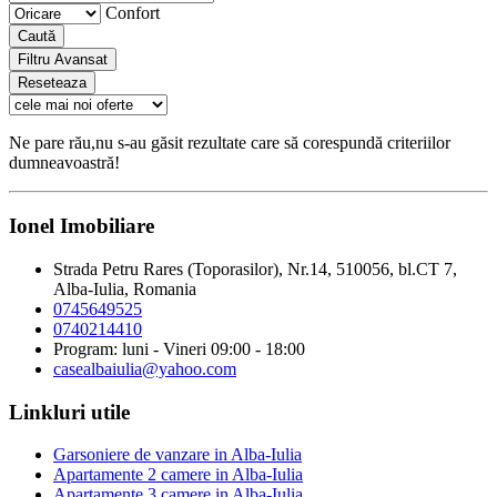
Confort
Caută
Filtru Avansat
Reseteaza
Ne pare rău,nu s-au găsit rezultate care să corespundă criteriilor
dumneavoastră!
Ionel Imobiliare
Strada Petru Rares (Toporasilor), Nr.14, 510056, bl.CT 7,
Alba-Iulia, Romania
0745649525
0740214410
Program: luni - Vineri 09:00 - 18:00
casealbaiulia@yahoo.com
Linkluri utile
Garsoniere de vanzare in Alba-Iulia
Apartamente 2 camere in Alba-Iulia
Apartamente 3 camere in Alba-Iulia