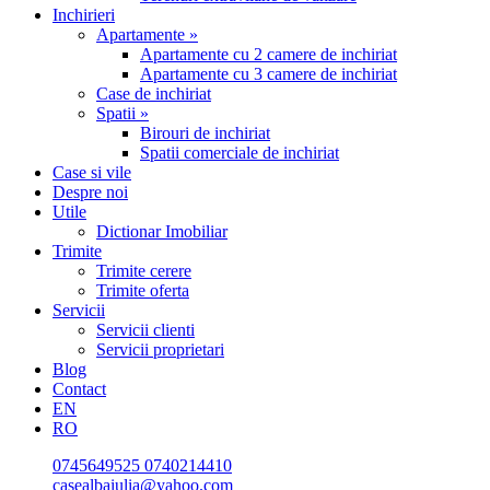
Inchirieri
Apartamente »
Apartamente cu 2 camere de inchiriat
Apartamente cu 3 camere de inchiriat
Case de inchiriat
Spatii »
Birouri de inchiriat
Spatii comerciale de inchiriat
Case si vile
Despre noi
Utile
Dictionar Imobiliar
Trimite
Trimite cerere
Trimite oferta
Servicii
Servicii clienti
Servicii proprietari
Blog
Contact
EN
RO
0745649525
0740214410
casealbaiulia@yahoo.com