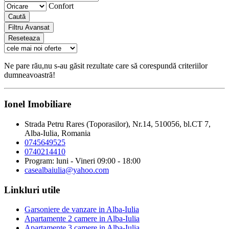
Confort
Caută
Filtru Avansat
Reseteaza
Ne pare rău,nu s-au găsit rezultate care să corespundă criteriilor
dumneavoastră!
Ionel Imobiliare
Strada Petru Rares (Toporasilor), Nr.14, 510056, bl.CT 7,
Alba-Iulia, Romania
0745649525
0740214410
Program: luni - Vineri 09:00 - 18:00
casealbaiulia@yahoo.com
Linkluri utile
Garsoniere de vanzare in Alba-Iulia
Apartamente 2 camere in Alba-Iulia
Apartamente 3 camere in Alba-Iulia