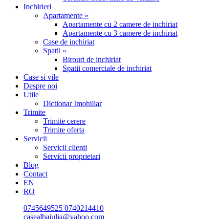
Inchirieri
Apartamente »
Apartamente cu 2 camere de inchiriat
Apartamente cu 3 camere de inchiriat
Case de inchiriat
Spatii »
Birouri de inchiriat
Spatii comerciale de inchiriat
Case si vile
Despre noi
Utile
Dictionar Imobiliar
Trimite
Trimite cerere
Trimite oferta
Servicii
Servicii clienti
Servicii proprietari
Blog
Contact
EN
RO
0745649525
0740214410
casealbaiulia@yahoo.com